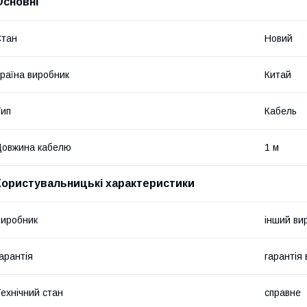
Основні
Стан
Новий
раїна виробник
Китай
ип
Кабель
овжина кабелю
1 м
Користувальницькі характеристики
иробник
інший ви
арантія
гарантія
ехнічний стан
справне