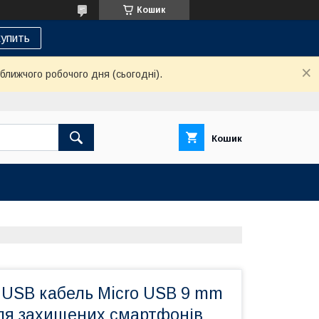
Кошик
упить
ближчого робочого дня (сьогодні).
Кошик
USB кабель Micro USB 9 mm
ля захищених смартфонів