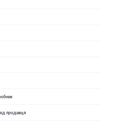
робник
 від продавця