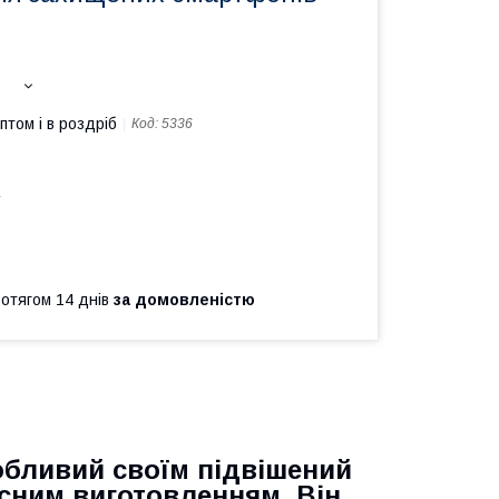
птом і в роздріб
Код:
5336
а
ротягом 14 днів
за домовленістю
обливий своїм підвішений
сним виготовленням. Він