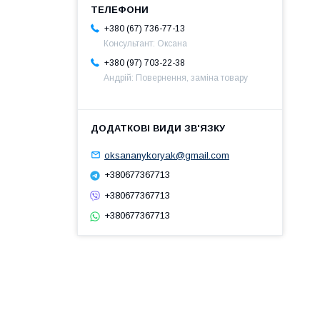
+380 (67) 736-77-13
Консультант: Оксана
+380 (97) 703-22-38
Андрій: Повернення, заміна товару
oksananykoryak@gmail.com
+380677367713
+380677367713
+380677367713