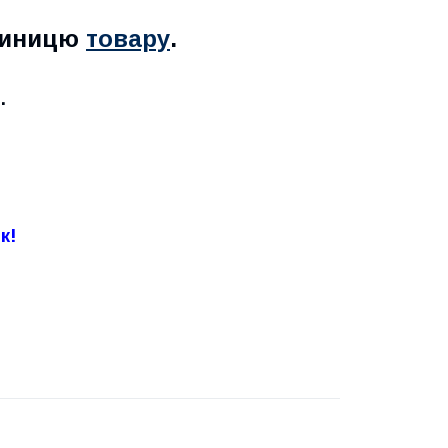
одиницю
товару
.
.
к!