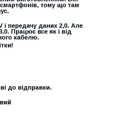
смартфонів, тому що там
ус.
V і передачу даних 2,0. Але
.0. Працює все як і від
ного кабелю.
ітки!
ові до відправки.
овий