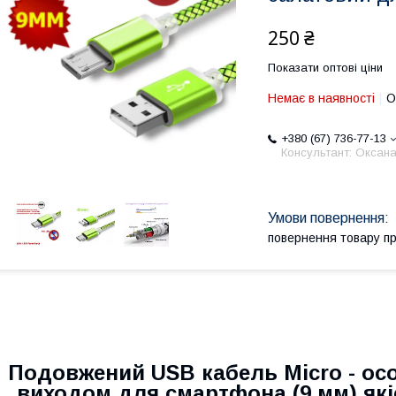
250 ₴
Показати оптові ціни
Немає в наявності
О
+380 (67) 736-77-13
Консультант: Оксан
повернення товару п
Подовжений USB кабель Micro - ос
виходом для смартфона (9 мм) які