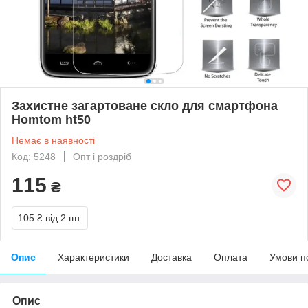
Захистне загартоване скло для смартфона
Homtom ht50
Немає в наявності
Код: 5248
Опт і роздріб
115
₴
105 ₴
від 2 шт.
Опис
Характеристики
Доставка
Оплата
Умови п
Опис