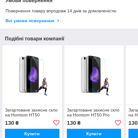
Умови повернення
Повернення товару впродовж 14 днів за домовленістю
Всі умови повернення
Подібні товари компанії
Загартоване захисне скло
Загартоване захисне скло
Зага
на Homtom HT50
на Homtom HT50 Pro
на 
130
130
130
₴
₴
Купити
Купити