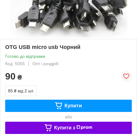
OTG USB micro usb Чорний
Готово до відправки
Код: 5055
Опт і роздріб
90
₴
85 ₴
від 2 шт.
Купити
або
Купити з