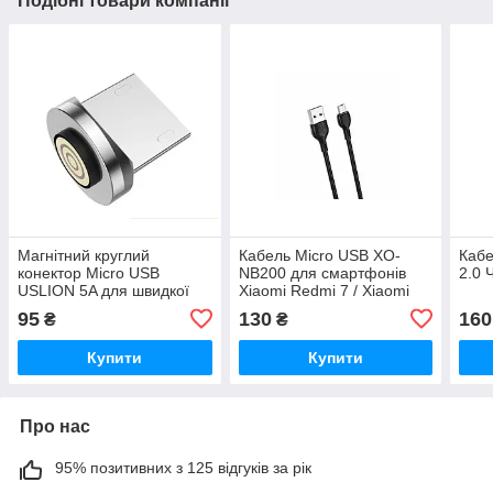
Подібні товари компанії
Магнітний круглий
Кабель Micro USB XO-
Кабе
конектор Micro USB
NB200 для смартфонів
2.0 
USLION 5A для швидкої
Xiaomi Redmi 7 / Xiaomi
зарядки
Redmi 7A 1 метр Чорний
95
130
160
₴
₴
Купити
Купити
Про нас
95% позитивних з 125 відгуків за рік