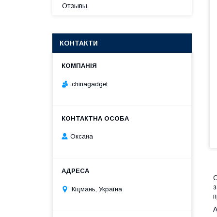
Отзывы
КОНТАКТИ
chinagadget
Оксана
С
з
Кіцмань, Україна
п
А