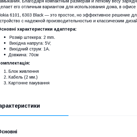
амыкания. Благодаря компактным размерам и легкому весу зарядно
елает его отличным вариантом для использования дома, в офисе 
okia 6101, 6303 Black — это простое, но эффективное решение дл
стройство с надежной производительностью и классическим диза
Основні характеристики адаптера:
Розмір штекера: 2 mm.
Вихідна напруга: 5V;
Вихідний струм: 1А.
Довжина: 70см
Комплектація:
Блок живлення
Кабель (2 мм.)
Картонне пакування
арактеристики
Основні