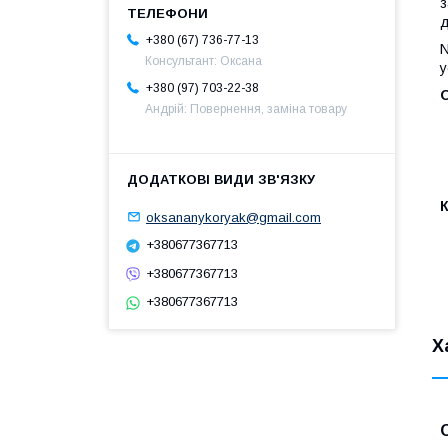
з
д
+380 (67) 736-77-13
N
Консультант: Оксана
у
+380 (97) 703-22-38
Андрій: Повернення, заміна товару
oksananykoryak@gmail.com
+380677367713
+380677367713
+380677367713
Х