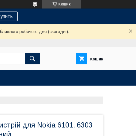
Кошик
упить
ближчого робочого дня (сьогодні).
Кошик
стрій для Nokia 6101, 6303
рний