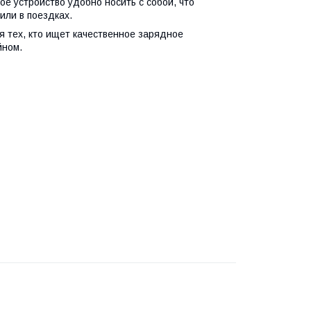
е устройство удобно носить с собой, что
или в поездках.
я тех, кто ищет качественное зарядное
йном.