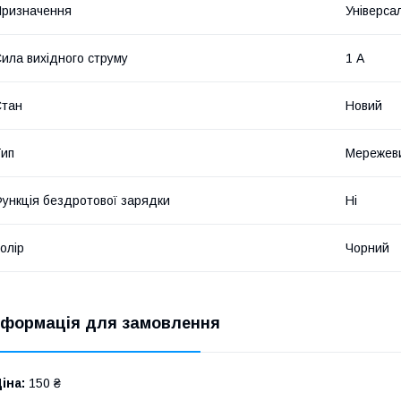
ризначення
Універса
ила вихідного струму
1 А
Стан
Новий
ип
Мережев
ункція бездротової зарядки
Ні
олір
Чорний
нформація для замовлення
іна:
150 ₴