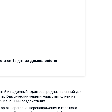
а
ротягом 14 днів
за домовленістю
ктный и надежный адаптер, предназначенный для
тв. Классический черный корпус выполнен из
ть к внешним воздействиям.
ор от перегрева, перенапряжения и короткого