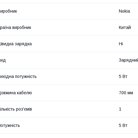
иробник
Nokia
раїна виробник
Китай
видка зарядка
Ні
Вид
Зарядний
ихідна потужність
5 Вт
овжина кабелю
700 мм
ількість роз'ємів
1
отужність
5 Вт