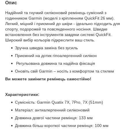
Опис
Надійний та гнучкий силіконовий ремінець сумісний з
годинником Garmin ​​(моделі з кріпленням QuickFit 26 мм).
Легкий, міцний і приємний до шкіри - ідеально підходить для
спорту, подорожей та повсякденного носіння. Швидке
встановлення без інструментів завдяки системі QuickFit.
Широкий вибір кольорів підкреслити ваш стиль.
Зручна швидка заміна без зусиль
Приємний на дотик гіпоалергенний силікон
Регульована довжина та надійна фіксація
Оновіть свій Garmin – носіть з комфортом та стилем
Ви можете замінити ремінець самостійно!
Характеристики:
Сумісність: Garmin Quatix 7X, 7Pro, 7X (51mm)
Матеріал: антиалергенний силіконовий
Довжина довгої частини ремінця: 133 мм
Довжина більш короткої частини ремінця: 100 мм