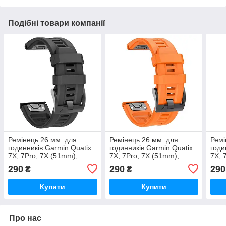
Подібні товари компанії
Ремінець 26 мм. для
Ремінець 26 мм. для
Ремі
годинників Garmin Quatix
годинників Garmin Quatix
годи
7X, 7Pro, 7X (51mm),
7X, 7Pro, 7X (51mm),
7X, 
Enduro \ Чорний
Enduro \ Помаранчевий
Endu
290
290
290
₴
₴
Купити
Купити
Про нас