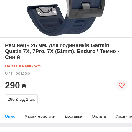
Ремінець 26 мм. для годинників Garmin
Quatix 7X, 7Pro, 7X (51mm), Enduro \ Темно -
Синій
Немає в наявності
Опт і роздріб
290
₴
280 ₴
від 2 шт.
Опис
Характеристики
Доставка
Оплата
Умови п