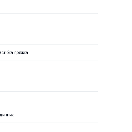
астібка-пряжка
динник