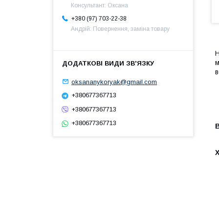
Консультант: Оксана
+380 (97) 703-22-38
Андрій: Повернення, заміна товару
Н
м
в
oksananykoryak@gmail.com
+380677367713
+380677367713
+380677367713