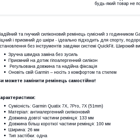
будь-який товар не п
адійний та гнучкий силіконовий ремінець сумісний з годинником Garm
іцний і приємний до шкіри - ідеально підходить для спорту, подо
становлення без інструментів завдяки системі QuickFit. Широкий ви
Зручна швидка заміна без зусиль
Приємний на дотик гіпоалергенний силікон
Регульована довжина та надійна фіксація
Оновіть свій Garmin – носіть з комфортом та стилем
Ви можете замінити ремінець самостійно!
Характеристики:
Сумісність: Garmin Quatix 7X, 7Pro, 7X (51mm)
Матеріал: антиалергенний силіконовий
Довжина довгої частини ремінця: 133 мм
Довжина більш короткої частини ремінця: 100 мм
Ширина: 26 мм
Тип застібки: одна