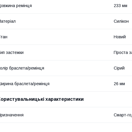
овжина ремінця
233 мм
атеріал
Силікон
Стан
Новий
ип застежки
Проста з
олір браслета/ремінця
Сірий
ирина браслета/ремінця
26 мм
Користувальницькі характеристики
ризначення
Смарт-го