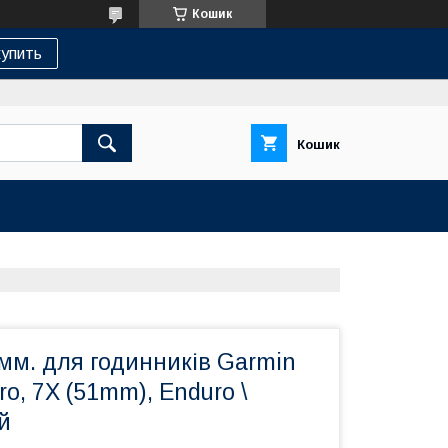
Кошик
упить
Кошик
мм. для годинників Garmin
ro, 7X (51mm), Enduro \
й