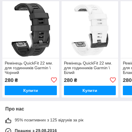
Ремінець QuickFit 22 мм.
Ремінець QuickFit 22 мм.
Ремі
для годинників Garmin \
для годинників Garmin \
для 
Чорний
Білий
Блак
280
280
280
₴
₴
Купити
Купити
Про нас
95% позитивних з 125 відгуків за рік
Працює з 29.08.2016