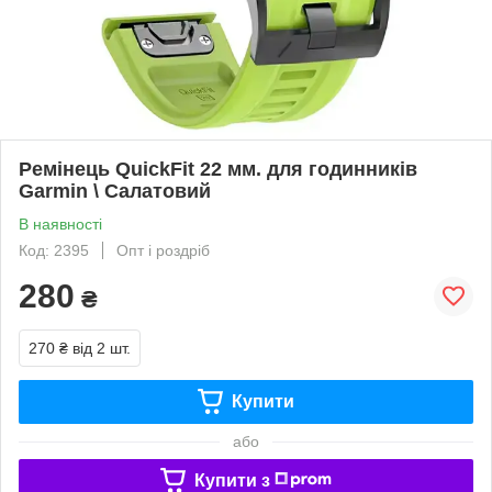
Ремінець QuickFit 22 мм. для годинників
Garmin \ Салатовий
В наявності
Код: 2395
Опт і роздріб
280
₴
270 ₴
від 2 шт.
Купити
або
Купити з