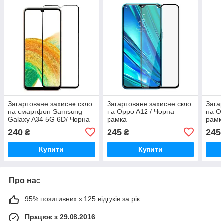
Загартоване захисне скло
Загартоване захисне скло
Зага
на смартфон Samsung
на Oppo A12 / Чорна
на O
Galaxy A34 5G 6D/ Чорна
рамка
рам
рамка
240
245
245
₴
₴
Купити
Купити
Про нас
95% позитивних з 125 відгуків за рік
Працює з 29.08.2016