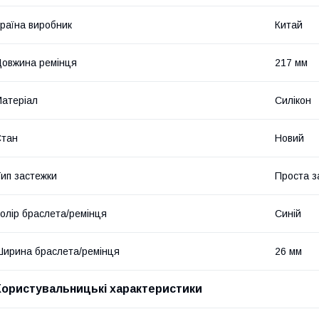
раїна виробник
Китай
овжина ремінця
217 мм
атеріал
Силікон
Стан
Новий
ип застежки
Проста з
олір браслета/ремінця
Синій
ирина браслета/ремінця
26 мм
Користувальницькі характеристики