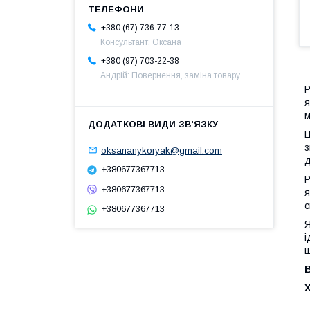
+380 (67) 736-77-13
Консультант: Оксана
+380 (97) 703-22-38
Андрій: Повернення, заміна товару
Р
я
м
Ц
з
oksananykoryak@gmail.com
д
+380677367713
Р
+380677367713
я
с
+380677367713
Я
і
щ