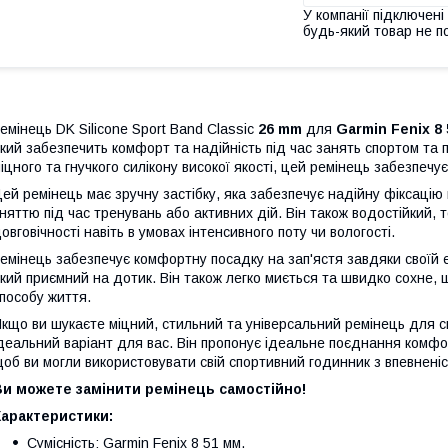
У компанії підключені
будь-який товар не п
емінець DK Silicone Sport Band Classic
26 mm
для
Garmin Fenix 8
кий забезпечить комфорт та надійність під час занять спортом та 
іцного та гнучкого силікону високої якості, цей ремінець забезпечу
ей ремінець має зручну застібку, яка забезпечує надійну фіксацію 
няттю під час тренувань або активних дій. Він також водостійкий, т
овговічності навіть в умовах інтенсивного поту чи вологості.
емінець забезпечує комфортну посадку на зап'ястя завдяки своїй ер
кий приємний на дотик. Він також легко миється та швидко сохне,
пособу життя.
кщо ви шукаєте міцний, стильний та універсальний ремінець для 
деальний варіант для вас. Він пропонує ідеальне поєднання комфо
об ви могли використовувати свій спортивний годинник з впевнені
Ви можете замінити ремінець самостійно!
Характеристики:
Сумісність: Garmin Fenix 8 51 мм.