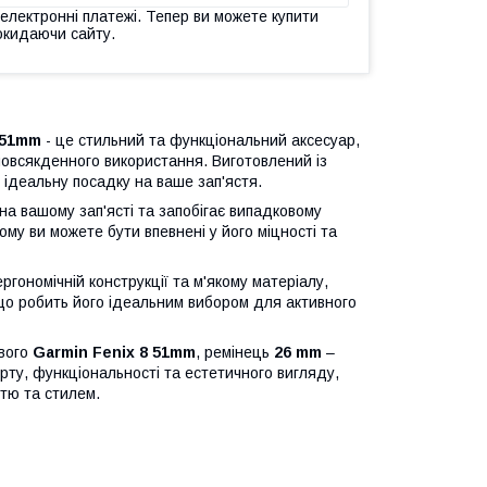
 електронні платежі. Тепер ви можете купити
окидаючи сайту.
 51mm
- це стильний та функціональний аксесуар,
повсякденного використання. Виготовлений із
є ідеальну посадку на ваше зап'ястя.
на вашому зап'ясті та запобігає випадковому
ому ви можете бути впевнені у його міцності та
гономічній конструкції та м'якому матеріалу,
 що робить його ідеальним вибором для активного
свого
Garmin Fenix 8 51mm
, ремінець
26 mm
–
рту, функціональності та естетичного вигляду,
стю та стилем.