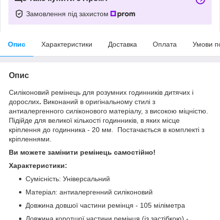
Замовлення під захистом
Опис
Характеристики
Доставка
Оплата
Умови п
Опис
Силіконовий ремінець для розумних годинників дитячих і
дорослих
.
Виконаний в оригінальному стилі з
антиалергенного силіконового матеріалу, з високою міцністю.
Підійде для великої кількості годинників, в яких місце
кріплення до годинника - 20 мм. Постачається в комплекті з
кріпленнями.
Ви можете замінити ремінець самостійно!
Характеристики:
Сумісність: Універсальний
Матеріал: антиалергенний силіконовий
Довжина довшої частини ремінця - 105 міліметра
Довжина коротшої частини ремінця (із застібкою) -