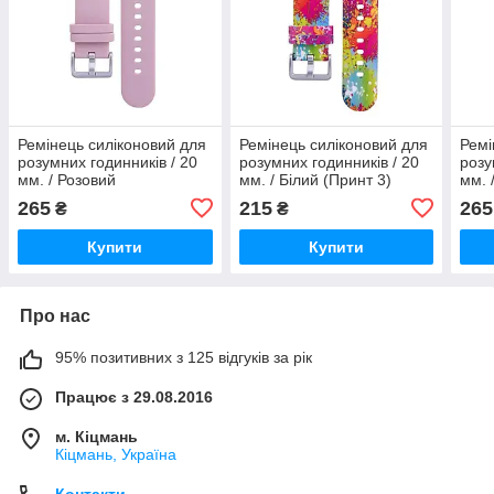
Ремінець силіконовий для
Ремінець силіконовий для
Ремі
розумних годинників / 20
розумних годинників / 20
розу
мм. / Розовий
мм. / Білий (Принт 3)
мм. 
265
215
265
₴
₴
Купити
Купити
Про нас
95% позитивних з 125 відгуків за рік
Працює з 29.08.2016
м. Кіцмань
Кіцмань, Україна
Контакти