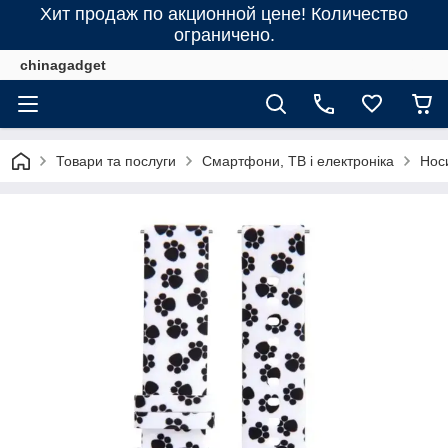
Хит продаж по акционной цене! Количество
ограничено.
chinagadget
Товари та послуги
Смартфони, ТВ і електроніка
Нос