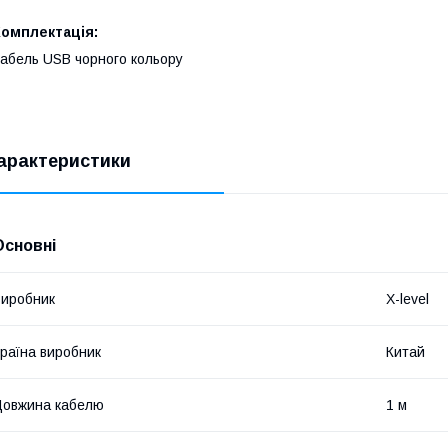
Комплектація:
абель USB чорного кольору
арактеристики
Основні
иробник
X-level
раїна виробник
Китай
овжина кабелю
1 м