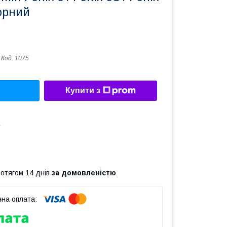
орний
Код:
1075
Купити з
а
ротягом 14 днів
за домовленістю