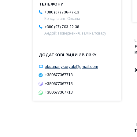
+380 (67) 736-77-13
Консультант: Оксана
+380 (97) 703-22-38
Андрій: Повернення, заміна товару
U
F
м
oksananykoryak@gmail.com
+380677367713
+380677367713
+380677367713
Т
т