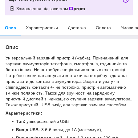
Замовлення під захистом
Опис
Характеристики
Доставка
Оплата
Умови п
Опис
Універсальний зарядний пристрій (жабка). Призначений для
зарядки акумуляторів телефонів, смартфонів, годинників та
багато інших. Не потребує спеціальних знань в електроніці.
Потрібно тільки налаштувати контакти на потрібну відстань і
приставити до контактів акумулятора. Звертати увагу чи
співпадають контакти +- не потрібно, пристрій автоматично
змінює полярність. Також для зручності на зарядному
присутній дисплей з індикацією ступеня зарядки акумулятора.
Також присутній і USB вихід для зарядки звичним способом.
Характеристики:
Тип:
універсальний з USB
Вихід USB:
3.6-6 вольт, до 1A (максимум),
Вихід універсальний
- 1 шт. 4,2 вольт, до 300 mA