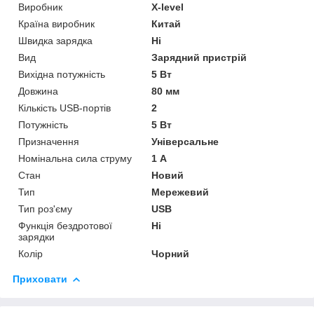
Виробник
X-level
Країна виробник
Китай
Швидка зарядка
Ні
Вид
Зарядний пристрій
Вихідна потужність
5 Вт
Довжина
80 мм
Кількість USB-портів
2
Потужність
5 Вт
Призначення
Універсальне
Номінальна сила струму
1 А
Стан
Новий
Тип
Мережевий
Тип роз'єму
USB
Функція бездротової
Ні
зарядки
Колір
Чорний
Приховати