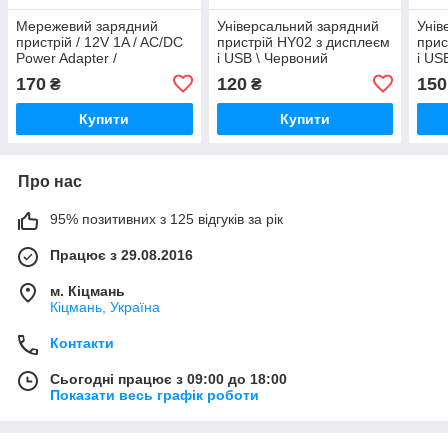
Мережевий зарядний
Універсальний зарядний
Унів
пристрій / 12V 1A / AC/DC
пристрій HY02 з дисплеєм
прис
Power Adapter /
і USB \ Червоний
і US
Універсальний блок
170
120
150
₴
₴
живлення / Чорний
Купити
Купити
Про нас
95% позитивних з 125 відгуків за рік
Працює з 29.08.2016
м. Кіцмань
Кіцмань, Україна
Контакти
Сьогодні працює з 09:00 до 18:00
Показати весь графік роботи