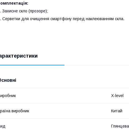
Комплектація:
. Захисне скло (прозоре);
. Серветки для очищення смартфону перед наклеюванням скла.
арактеристики
Основні
иробник
X-level
раїна виробник
Китай
Вид
Глянцева