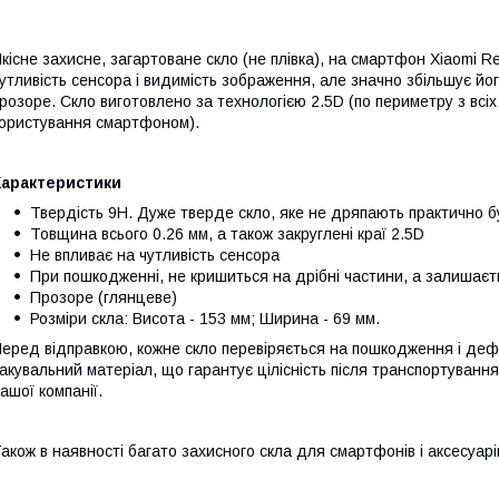
кісне захисне, загартоване скло (не плівка), на смартфон Xiaomi 
утливість сенсора і видимість зображення, але значно збільшує йог
розоре. Скло виготовлено за технологією 2.5D (по периметру з всіх
ористування смартфоном).
Характеристики
Твердість 9H. Дуже тверде скло, яке не дряпають практично б
Товщина всього 0.26 мм, а також закруглені краї 2.5D
Не впливає на чутливість сенсора
При пошкодженні, не кришиться на дрібні частини, а залишаєть
Прозоре (глянцеве)
Розміри скла: Висота - 153 мм; Ширина - 69 мм.
еред відправкою, кожне скло перевіряється на пошкодження і дефек
акувальний матеріал, що гарантує цілісність після транспортування
ашої компанії.
акож в наявності багато захисного скла для смартфонів і аксесуарі