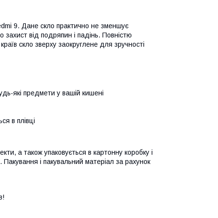
Redmі 9. Дане скло практично не зменшує
о захист від подряпин і падінь. Повністю
 країв скло зверху заокруглене для зручності
удь-які предмети у вашій кишені
ся в плівці
ти, а також упаковується в картонну коробку і
. Пакування і пакувальний матеріал за рахунок
в!