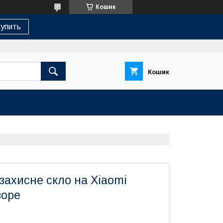
Кошик
упить
Кошик
захисне скло на Xiaomi
зоре