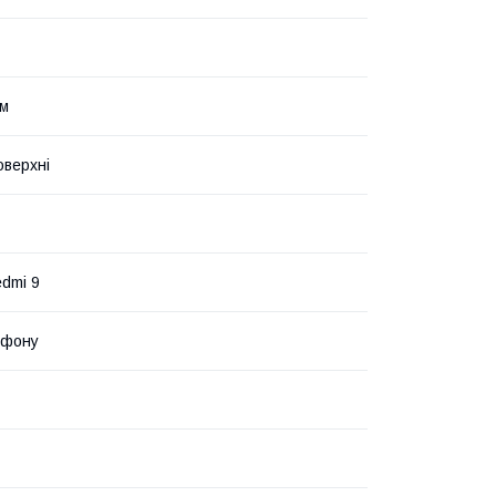
йм
оверхні
edmi 9
ефону