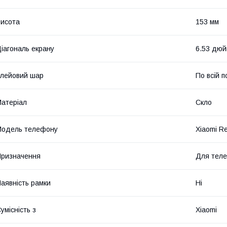
исота
153 мм
іагональ екрану
6.53 дю
лейовий шар
По всій п
атеріал
Скло
Модель телефону
Xiaomi R
ризначення
Для тел
аявність рамки
Ні
умісність з
Xiaomi