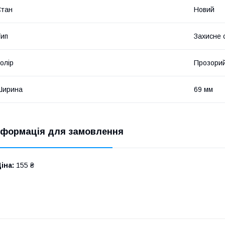
Стан
Новий
ип
Захисне 
олір
Прозори
Ширина
69 мм
нформація для замовлення
іна:
155 ₴