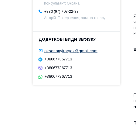
Консультант: Оксана
+380 (97) 703-22-38
Я
Андрій: Повернення, заміна товару
ч
п
к
oksananykoryak@gmail.com
+380677367713
+380677367713
+380677367713
П
п
н
Т