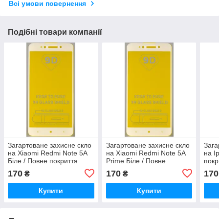
Всі умови повернення
Подібні товари компанії
Загартоване захисне скло
Загартоване захисне скло
Зага
на Xiaomi Redmi Note 5A
на Xiaomi Redmi Note 5A
на I
Біле / Повне покриття
Prime Біле / Повне
покр
покриття
170
170
170
₴
₴
Купити
Купити