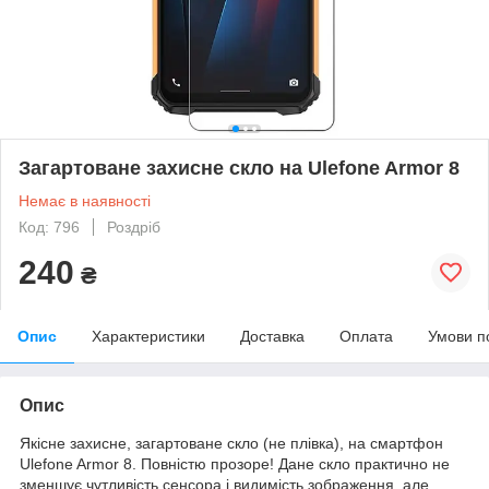
Загартоване захисне скло на Ulefone Armor 8
Немає в наявності
Код: 796
Роздріб
240
₴
Опис
Характеристики
Доставка
Оплата
Умови п
Опис
Якісне захисне, загартоване скло (не плівка), на смартфон
Ulefone Armor 8. Повністю прозоре! Дане скло практично не
зменшує чутливість сенсора і видимість зображення, але