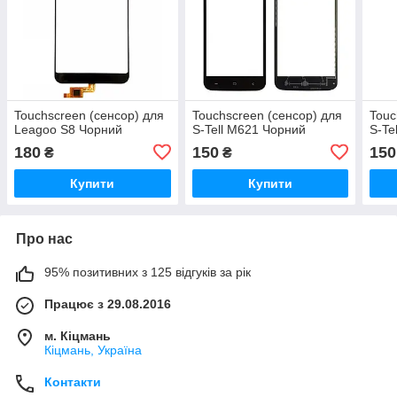
Touchscreen (сенсор) для
Touchscreen (сенсор) для
Touc
Leagoo S8 Чорний
S-Tell M621 Чорний
S-Te
180
150
150
₴
₴
Купити
Купити
Про нас
95% позитивних з 125 відгуків за рік
Працює з 29.08.2016
м. Кіцмань
Кіцмань, Україна
Контакти