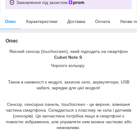
Замовлення під захистом
Опис
Характеристики
Доставка
Оплата
Умови п
Опис
Якісний сенсор (touchscreen), який підходить на смартфон
C
ubot Note S
.
Чорного кольору.
Також в наявності є модулі, захисне скло, акумулятори, USB
кабелі, зарядки для цієї моделі!
Сенсор, сенсорна панель, touchscreen - це верхня, зовнішня
частина смартфона. Складається з пластику чи скла і датчиків
(сенсорів). Ця запчастина потрібна якщо в смартфоні є
повністю зображення, але управляти ним можна частково або
неможливо.