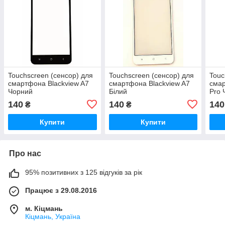
Touchscreen (сенсор) для
Touchscreen (сенсор) для
Touc
смартфона Blackview A7
смартфона Blackview A7
смар
Чорний
Білий
Pro 
140
140
140
₴
₴
Купити
Купити
Про нас
95% позитивних з 125 відгуків за рік
Працює з 29.08.2016
м. Кіцмань
Кіцмань, Україна