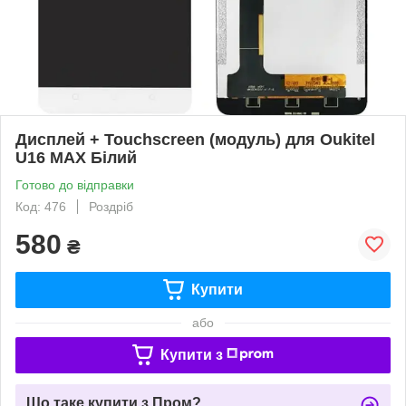
Дисплей + Touchscreen (модуль) для Oukitel
U16 MAX Білий
Готово до відправки
Код: 476
Роздріб
580
₴
Купити
або
Купити з
Що таке купити з Пром?