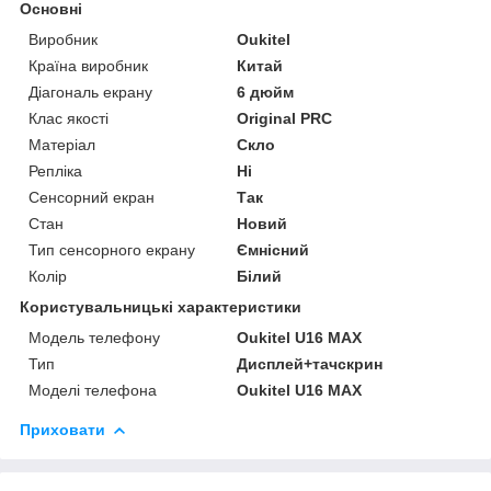
Основні
Виробник
Oukitel
Країна виробник
Китай
Діагональ екрану
6 дюйм
Клас якості
Original PRC
Матеріал
Скло
Репліка
Ні
Сенсорний екран
Так
Стан
Новий
Тип сенсорного екрану
Ємнісний
Колір
Білий
Користувальницькі характеристики
Модель телефону
Oukitel U16 MAX
Тип
Дисплей+тачскрин
Моделі телефона
Oukitel U16 MAX
Приховати