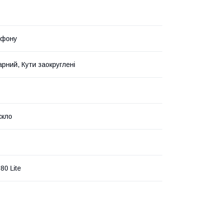
ефону
рний, Кути заокруглені
скло
80 Lite