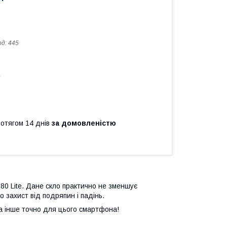
од:
445
а
ротягом 14 днів
за домовленістю
S80 Lite. Дане скло практично не зменшує
о захист від подряпин і падінь.
та інше точно для цього смартфона!