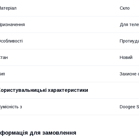
атеріал
Скло
ризначення
Для тел
собливості
Протиуда
Стан
Новий
ип
Захисне 
Користувальницькі характеристики
умісність з
Doogee S
нформація для замовлення