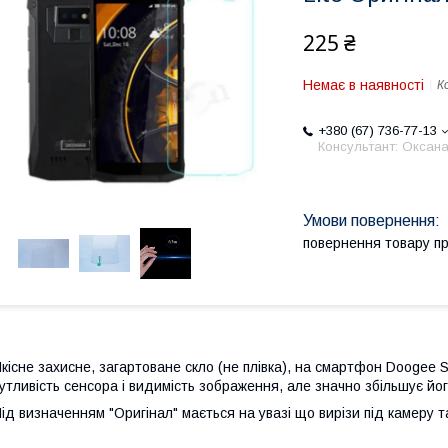
225 ₴
Немає в наявності
К
+380 (67) 736-77-13
Консультант: Оксан
повернення товару п
кісне захисне, загартоване скло (не плівка), на смартфон Doogee 
утливість сенсора і видимість зображення, але значно збільшує йог
ід визначенням "Оригінал" мається на увазі що вирізи під камеру 