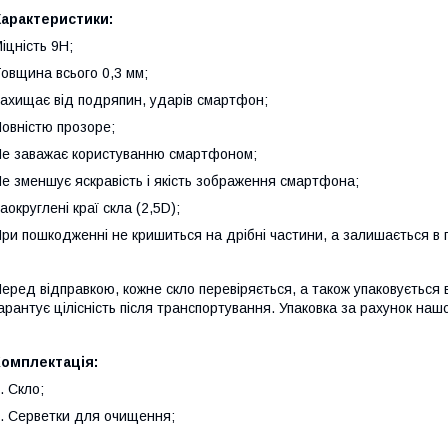
Характеристики:
іцність 9Н;
овщина всього 0,3 мм;
ахищає від подряпин, ударів смартфон;
овністю прозоре;
е заважає користуванню смартфоном;
е зменшує яскравість і якість зображення смартфона;
аокруглені краї скла (2,5D);
ри пошкодженні не кришиться на дрібні частини, а залишається в п
еред відправкою, кожне скло перевіряється, а також упаковується 
арантує цілісність після транспортування. Упаковка за рахунок нашо
Комплектація:
. Скло;
. Серветки для очищення;