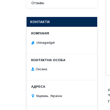
Отзывы
КОНТАКТИ
chinagadget
Оксана
Я
ч
Кіцмань, Україна
П