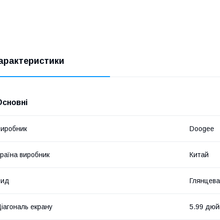
арактеристики
Основні
иробник
Doogee
раїна виробник
Китай
Вид
Глянцева
іагональ екрану
5.99 дю