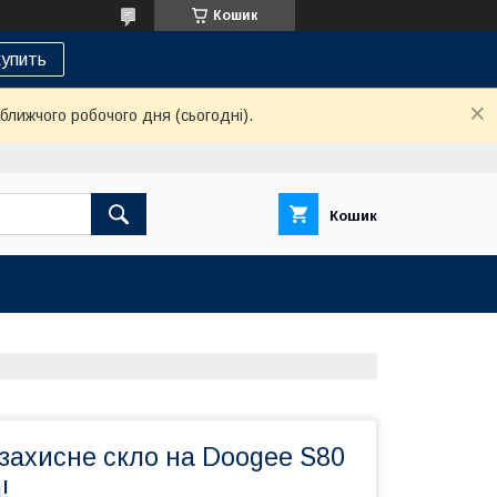
Кошик
упить
ближчого робочого дня (сьогодні).
Кошик
захисне скло на Doogee S80
!