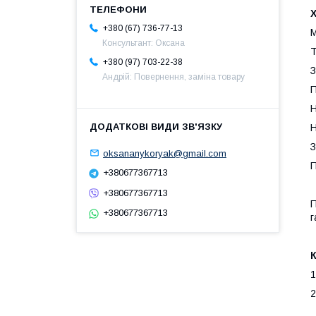
+380 (67) 736-77-13
М
Консультант: Оксана
Т
+380 (97) 703-22-38
З
Андрій: Повернення, заміна товару
П
Н
Н
З
oksananykoryak@gmail.com
П
+380677367713
+380677367713
П
+380677367713
г
1
2