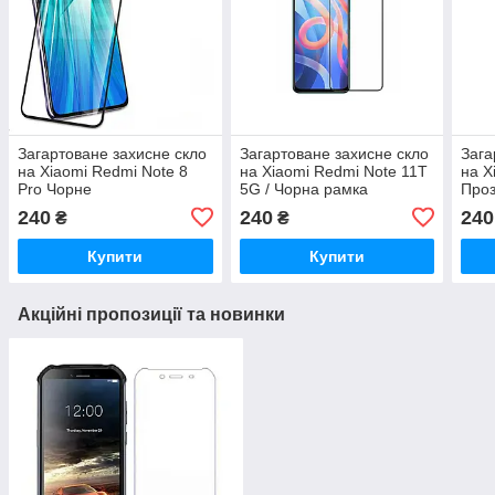
Загартоване захисне скло
Загартоване захисне скло
Зага
на Xiaomi Redmi Note 8
на Xiaomi Redmi Note 11T
на X
Pro Чорне
5G / Чорна рамка
Про
240
240
240
₴
₴
Купити
Купити
Акційні пропозиції та новинки