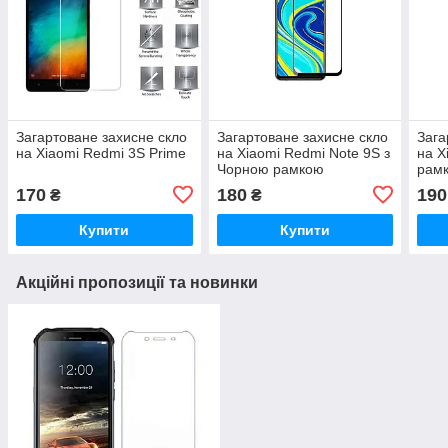
Загартоване захисне скло
Загартоване захисне скло
Зага
на Xiaomi Redmi 3S Prime
на Xiaomi Redmi Note 9S з
на X
Чорною рамкою
рам
170
180
190
₴
₴
Купити
Купити
Акційні пропозиції та новинки