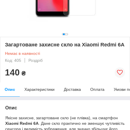
Загартоване захисне скло на Xiaomi Redmi 6A
Немає в наявності
Код: 405
Роздріб
140
₴
Опис
Характеристики
Доставка
Оплата
Умови п
Опис
Якісне захисне, загартоване скло (не плівка), на смартфон
Xiaomi Redmi 6A
. Дане скло практично не зменшує чутливість
сенсора і видимість зображення, але значно збільшує його