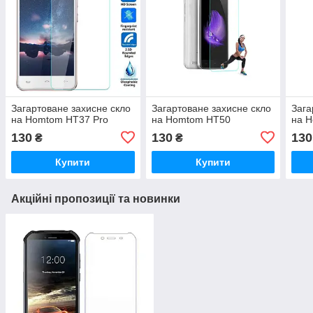
Загартоване захисне скло
Загартоване захисне скло
Зага
на Homtom HT37 Pro
на Homtom HT50
на 
130
130
130
₴
₴
Купити
Купити
Акційні пропозиції та новинки