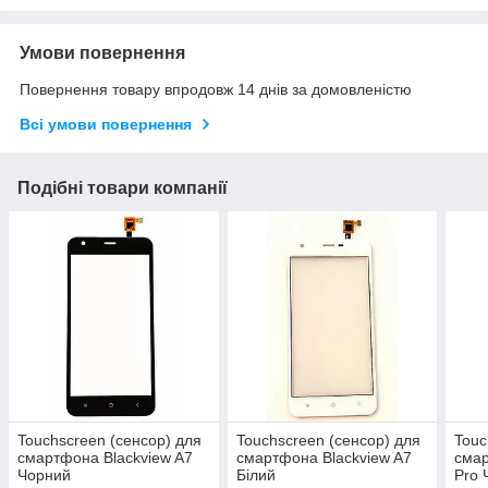
Умови повернення
Повернення товару впродовж 14 днів за домовленістю
Всі умови повернення
Подібні товари компанії
Touchscreen (сенсор) для
Touchscreen (сенсор) для
Touc
смартфона Blackview A7
смартфона Blackview A7
смар
Чорний
Білий
Pro 