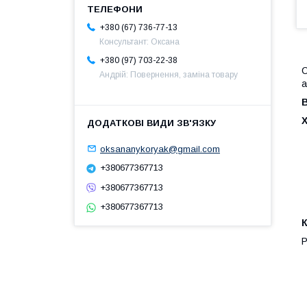
+380 (67) 736-77-13
Консультант: Оксана
+380 (97) 703-22-38
С
Андрій: Повернення, заміна товару
а
oksananykoryak@gmail.com
+380677367713
+380677367713
+380677367713
Р