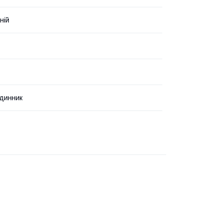
ній
динник