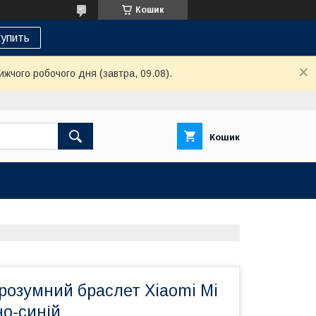
Кошик
упить
ижчого робочого дня (завтра, 09.08).
Кошик
розумний браслет Xiaomi Mi
но-синій