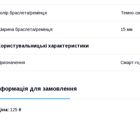
олір браслета/ремінця
Темно-си
ирина браслета/ремінця
15 мм
Користувальницькі характеристики
ризначення
Смарт-го
нформація для замовлення
іна:
125 ₴