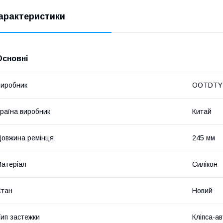
арактеристики
Основні
иробник
OOTDTY
раїна виробник
Китай
овжина ремінця
245 мм
атеріал
Силікон
Стан
Новий
ип застежки
Кліпса-а