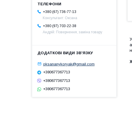
+380 (67) 736-77-13
Консультант: Оксана
+380 (97) 703-22-38
Андрій: Повернення, заміна товару
У
а
н
Х
oksananykoryak@gmail.com
+380677367713
+380677367713
+380677367713