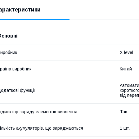
арактеристики
Основні
иробник
X-level
раїна виробник
Китай
Автомати
одаткові функції
коротког
від пере
ндикатор заряду елементів живлення
Так
ількість акумуляторів, що заряджаються
1 шт.