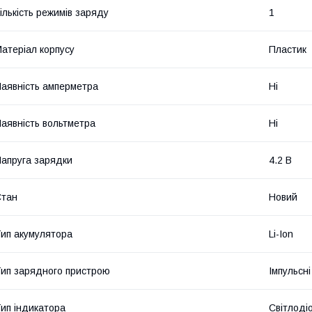
ількість режимів заряду
1
атеріал корпусу
Пластик
аявність амперметра
Ні
аявність вольтметра
Ні
апруга зарядки
4.2 В
Стан
Новий
ип акумулятора
Li-Ion
ип зарядного пристрою
Імпульсні
ип індикатора
Світлоді