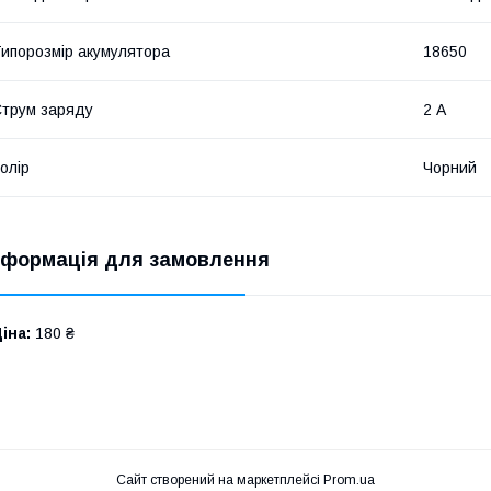
ипорозмір акумулятора
18650
трум заряду
2 А
олір
Чорний
нформація для замовлення
іна:
180 ₴
Сайт створений на маркетплейсі
Prom.ua