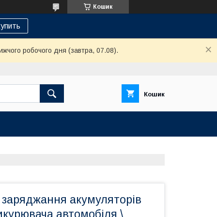
Кошик
упить
ижчого робочого дня (завтра, 07.08).
Кошик
 заряджання акумуляторів
икурювача автомобіля \