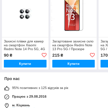
Захисні плівки для камер
Загартоване захисне скло
Зага
на смартфон Xiaomi
на смартфон Redmi Note
на X
Redmi Note 14 Pro 5G, 4G
13 Pro 5G / Прозоре
5G /
90
215
170
₴
₴
Купити
Купити
Про нас
95% позитивних з 125 відгуків за рік
Працює з 29.08.2016
м. Кіцмань