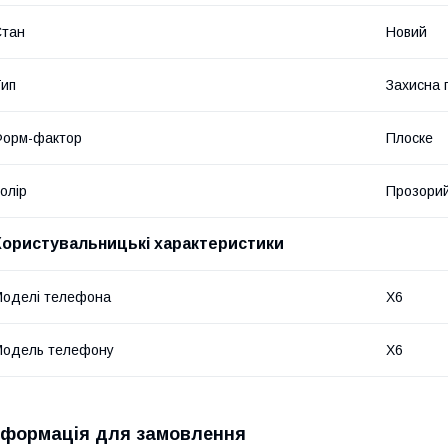
Стан
Новий
ип
Захисна 
Форм-фактор
Плоске
олір
Прозори
Користувальницькі характеристики
оделі телефона
X6
Модель телефону
X6
нформація для замовлення