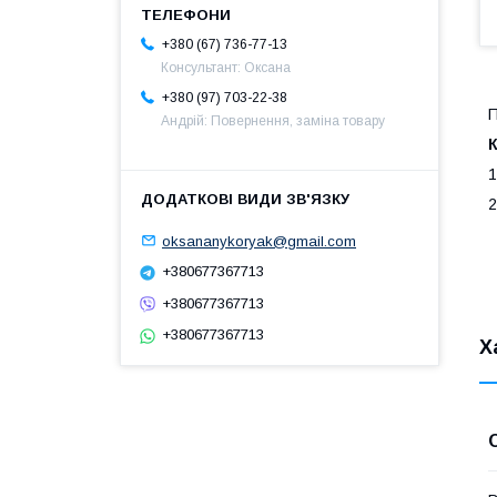
+380 (67) 736-77-13
Консультант: Оксана
+380 (97) 703-22-38
П
Андрій: Повернення, заміна товару
1
2
oksananykoryak@gmail.com
+380677367713
+380677367713
+380677367713
Х