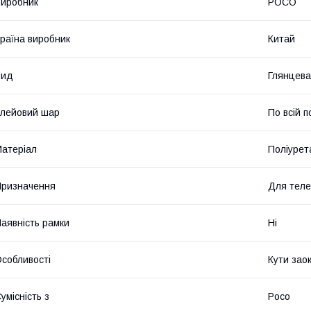
иробник
POCO
раїна виробник
Китай
Вид
Глянцева
лейовий шар
По всій п
атеріал
Поліурет
ризначення
Для тел
аявність рамки
Ні
собливості
Кути зао
умісність з
Poco