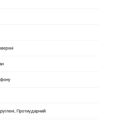
оверхні
ан
ефону
круглені, Протиударний