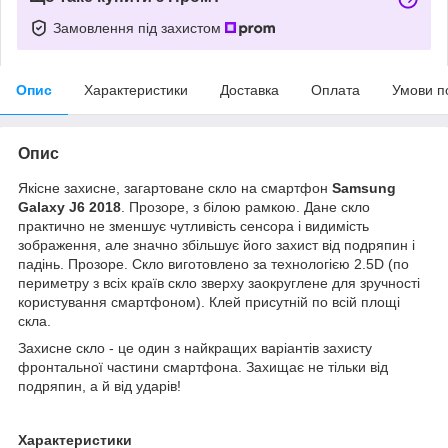
Замовлення під захистом
Опис
Характеристики
Доставка
Оплата
Умови п
Опис
Якісне захисне, загартоване скло на смартфон
Samsung
Galaxy J6 2018
.
Прозоре, з білою рамкою. Дане скло
практично не зменшує чутливість сенсора і видимість
зображення, але значно збільшує його захист від подряпин і
падінь. Прозоре. Скло виготовлено за технологією 2.5D (по
периметру з всіх країв скло зверху заокруглене для зручності
користування смартфоном). Клей присутній по всій площі
скла.
Захисне скло - це один з найкращих варіантів захисту
фронтальної частини смартфона. Захищає не тільки від
подряпин, а й від ударів!
Характеристики