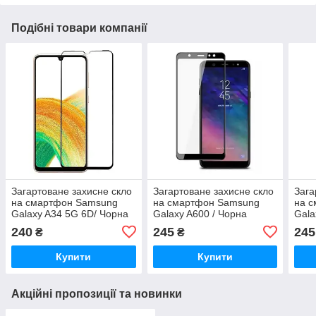
Подібні товари компанії
Загартоване захисне скло
Загартоване захисне скло
Зага
на смартфон Samsung
на смартфон Samsung
на 
Galaxy A34 5G 6D/ Чорна
Galaxy A600 / Чорна
Gala
рамка
рамка
рам
240
245
245
₴
₴
Купити
Купити
Акційні пропозиції та новинки