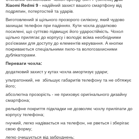
Xiaomi Redmi 9
- надійний захист вашого смартфону від
подряпин, потертостей та ударів.
Виготовлений зі щільного прозорого силікону, який чудово
захищає телефон при падіннях. Кути чохла додатково
посилені, що суттєво підвищує його ударостійкість. Чохол
щільно прилягає до корпусу і володіє всіма необхідними
роз'ємами для доступу до елементів керування. А кнопки
покриваються спеціальними пило-та вологозахисними
дублікаторами.
Переваги чохла:
додатковий захист у кутах чохла амортизує удари;
ультратонкий, не збільшує габаритів телефону та не обтяжує
його;
абсолютна прозорість - не приховує оригінального дизайну
смартфона;
рельєфне покриття підкладки не дозволяє чохлу приліпати до
корпусу телефона;
гнучкий, легко надівається на телефон, не рветься і зберігає
свою форму;
легко очищується від забруднень;