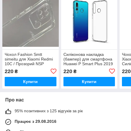
Чохол Fashion Smtt
Силіконова накладка
Чохо
simeitu для Xiaomi Redmi
(бампер) для смартфона
Xiao
10C / Прозорий NSP
Huawei P Smart Plus 2019
Силі
/ SMTT / Прозорий
Про
220
220
220
₴
₴
Купити
Купити
Про нас
95% позитивних з 125 відгуків за рік
Працює з 29.08.2016