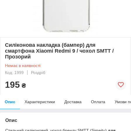
Силіконова накладка (бампер) для
смартфона Xiaomi Redmi 9 / чохол SMTT /
Прозорий
Немає в наявності
Код: 1999
Роздріб
195
₴
Опис
Характеристики
Доставка
Оплата
Умови п
Опис
Стильний силіконовий чохол бренду SMTT (Simeitu)
для