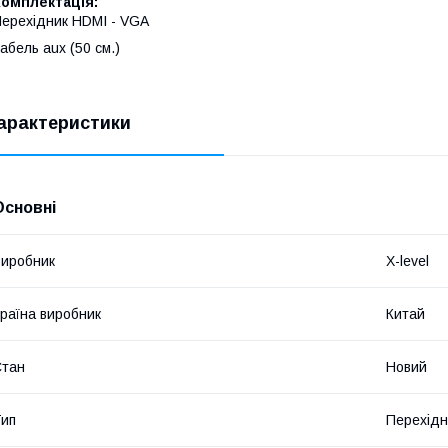
Комплектація:
ерехідник HDMI - VGA
абель aux (50 см.)
арактеристики
Основні
иробник
X-level
раїна виробник
Китай
Стан
Новий
ип
Перехідн