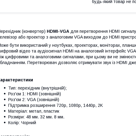
будь-який товар не п
ерехідник (конвертер)
HDMI-VGA
для перетворення HDMI сигналу 
елевізор або проектор з аналоговим VGA виходом до HDMI пристро
оже бути використаний у ноутбуках, проекторах, моніторах, план
ифровий відео та аудіосигнал HDMI на аналоговий інтерфейс VGA.
іж цифровими та аналоговими сигналами, при цьому ви не змінюєте 
бладнанням. Перетворювач дозволяє отримувати звук із HDMI дже
Характеристики
Тип: перехідник (внутрішній);
Роз'єм 1: HDMI (зовнішній)
Роз'єм 2: VGA (зовнішній)
Підтримка розширення 720p, 1080p, 1440p, 2K
Матеріал: метал, пластик
Розміри: 48 мм. 32 мм. 8 мм.
Колір: Чорний