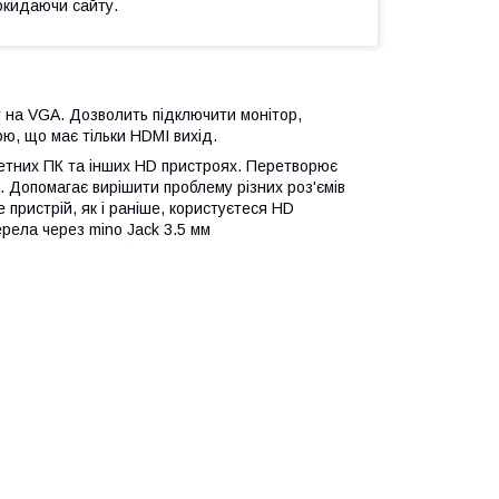
окидаючи сайту.
на VGA. Дозволить підключити монітор,
ю, що має тільки HDMI вихід.
шетних ПК та інших HD пристроях. Перетворює
 Допомагає вирішити проблему різних роз'ємів
пристрій, як і раніше, користуєтеся HD
рела через mino Jack 3.5 мм