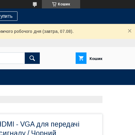
Кошик
упить
ижчого робочого дня (завтра, 07.08).
Кошик
DMI - VGA для передачі
 сигналу / Чорний