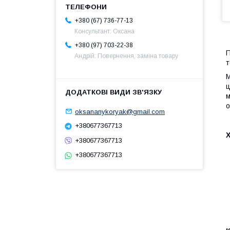
+380 (67) 736-77-13
Консультант: Оксана
+380 (97) 703-22-38
П
Андрій: Повернення, заміна товару
т
М
ц
м
о
oksananykoryak@gmail.com
+380677367713
+380677367713
+380677367713