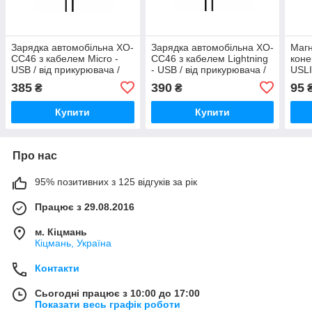
Зарядка автомобільна XO-
Зарядка автомобільна XO-
Магн
CC46 з кабелем Micro -
CC46 з кабелем Lightning
коне
USB / від прикурювача /
- USB / від прикурювача /
USLI
Швидка зарядка Quick
Швидка зарядка Quick
заря
385
390
95
₴
₴
Charge 3.0 / Темно-сірий
Charge 3.0 / Темно-сірий
Купити
Купити
Про нас
95% позитивних з 125 відгуків за рік
Працює з 29.08.2016
м. Кіцмань
Кіцмань, Україна
Контакти
Сьогодні працює з 10:00 до 17:00
Показати весь графік роботи