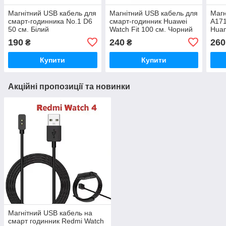
Магнітний USB кабель для
Магнітний USB кабель для
Магн
смарт-годинника No.1 D6
смарт-годинник Huawei
A171
50 см. Білий
Watch Fit 100 см. Чорний
Huam
Xiao
190
240
260
₴
₴
Mido
Купити
Купити
Акційні пропозиції та новинки
Магнітний USB кабель на
смарт годинник Redmi Watch