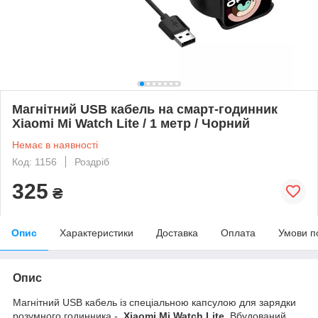
Магнітний USB кабель на смарт-годинник
Xiaomi Mi Watch Lite / 1 метр / Чорний
Немає в наявності
Код: 1156
Роздріб
325
₴
Опис
Характеристики
Доставка
Оплата
Умови п
Опис
Магнітний USB кабель із спеціальною капсулою для зарядки
розумного годинника -
Xiaomi Mi Watch Lite
. Вбудований