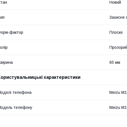
Стан
Новий
ип
Захисне 
Форм-фактор
Плоске
олір
Прозори
Ширина
65 мм
Користувальницькі характеристики
оделі телефона
Meizu M1
Модель телефону
Meizu M1