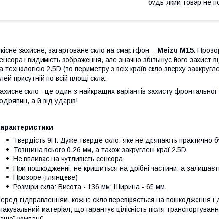
будь-який товар не п
кісне захисне, загартоване скло на смартфон
-
Meizu M15
.
Прозор
енсора і видимість зображення, але значно збільшує його захист в
а технологією 2.5D (по периметру з всіх країв скло зверху заокруг
лей присутній по всій площі скла.
ахисне скло - це один з найкращих варіантів захисту фронтальної
одряпин, а й від ударів!
Характеристики
Твердість 9H. Дуже тверде скло, яке не дряпають практично б
Товщина всього 0.26 мм, а також закруглені краї 2.5D
Не впливає на чутливість сенсора
При пошкодженні, не кришиться на дрібні частини, а залишаєть
Прозоре (глянцеве)
Розміри скла: Висота - 136 мм; Ширина - 65 мм.
еред відправленням, кожне скло перевіряється на пошкодження і д
 пакувальний матеріал, що гарантує цілісність після транспортуван
ашої компанії.