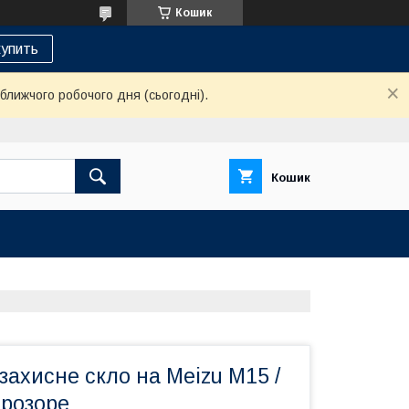
Кошик
упить
ближчого робочого дня (сьогодні).
Кошик
захисне скло на Meizu M15 /
Прозоре