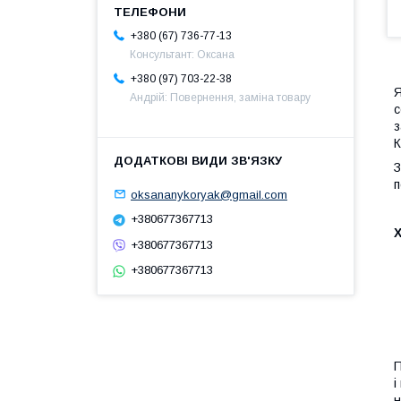
+380 (67) 736-77-13
Консультант: Оксана
+380 (97) 703-22-38
Я
Андрій: Повернення, заміна товару
с
з
К
З
п
oksananykoryak@gmail.com
+380677367713
+380677367713
+380677367713
П
і
н