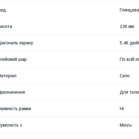
Вид
Глянцева
исота
136 мм
іагональ екрану
5.46 дю
лейовий шар
По всій п
атеріал
Скло
ризначення
Для тел
аявність рамки
Ні
умісність з
Meizu