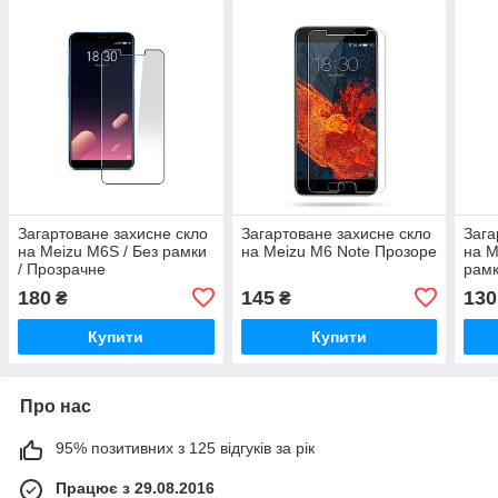
Загартоване захисне скло
Загартоване захисне скло
Зага
на Meizu M6S / Без рамки
на Meizu M6 Note Прозоре
на M
/ Прозрачне
рамк
180
145
130
₴
₴
Купити
Купити
Про нас
95% позитивних з 125 відгуків за рік
Працює з 29.08.2016