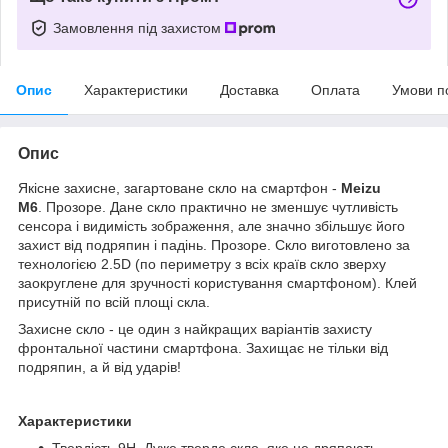
Замовлення під захистом
Опис
Характеристики
Доставка
Оплата
Умови п
Опис
Якісне захисне, загартоване скло на смартфон
-
Meizu
M6
. Прозоре. Дане скло практично не зменшує чутливість
сенсора і видимість зображення, але значно збільшує його
захист від подряпин і падінь. Прозоре. Скло виготовлено за
технологією 2.5D (по периметру з всіх країв скло зверху
заокруглене для зручності користування смартфоном). Клей
присутній по всій площі скла.
Захисне скло - це один з найкращих варіантів захисту
фронтальної частини смартфона. Захищає не тільки від
подряпин, а й від ударів!
Характеристики
Твердість 9H. Дуже тверде скло, яке не дряпають