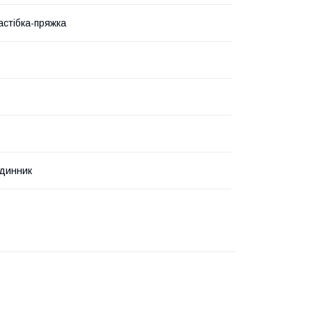
астібка-пряжка
динник