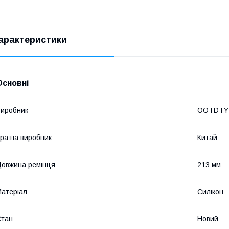
арактеристики
Основні
иробник
OOTDTY
раїна виробник
Китай
овжина ремінця
213 мм
атеріал
Силікон
Стан
Новий