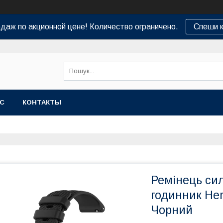
даж по акционной цене! Количество ограничено.
Спеши к
АС
КОНТАКТЫ
Ремінець си
годинник Hero
Чорний