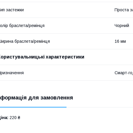
ип застежки
Проста з
олір браслета/ремінця
Чорний
ирина браслета/ремінця
16 мм
Користувальницькі характеристики
ризначення
Смарт-го
нформація для замовлення
іна:
220 ₴