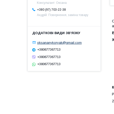
Консультант: Оксана
+380 (97) 703-22-38
Андрій: Повернення, заміна товару
С
а
oksananykoryak@gmail.com
+380677367713
+380677367713
+380677367713
Р
2