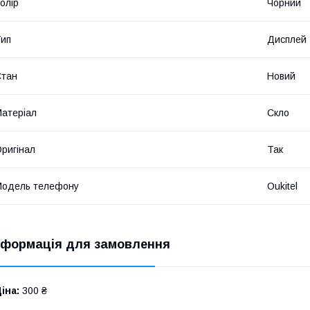
олір
Чорний
ип
Дисплей
Стан
Новий
атеріал
Скло
ригінал
Так
Модель телефону
Oukitel
нформація для замовлення
іна:
300 ₴