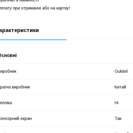
ригінал в наявності
плату при отриманні або на картку!
арактеристики
Основні
иробник
Oukitel
раїна виробник
Китай
епліка
Ні
енсорний екран
Так