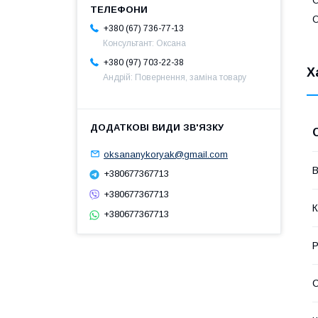
О
О
+380 (67) 736-77-13
Консультант: Оксана
+380 (97) 703-22-38
Х
Андрій: Повернення, заміна товару
oksananykoryak@gmail.com
В
+380677367713
+380677367713
К
+380677367713
Р
С