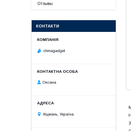
Отзывы
КОНТАКТИ
chinagadget
Оксана
М
Кіцмань, Україна
Н
3