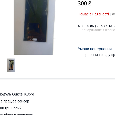
300 ₴
Немає в наявності
К
+380 (67) 736-77-13
Консультант: Оксан
повернення товару п
одуль Oukitel K3pro
е працює сенсор
00 грн новий