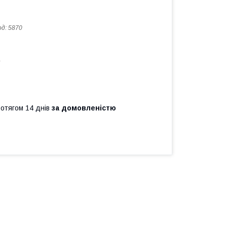
од:
5870
а
ротягом 14 днів
за домовленістю