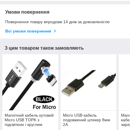
Умови повернення
Повернення товару впродовж 14 днів за домовленістю
Всі умови повернення
З цим товаром також замовляють
Магнітний кабель кутовий
Micro USB кабель
Магн
Micro USB TOPK з
подовжений штекер 8мм
каб
підсвіткою і круглим
2А
заря
конектором