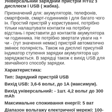
Універсальний зарядний пристрій HY02 з
дисплеєм і USB ( жабка).
Призначений для: акумуляторів, телефонів,
смартфонів, смарт-годинників і для багато чого
ін. Простий пристрій у користуванні, потрібно
тільки налаштувати контакти на потрібну
відстань і приставити до контактів акумулятора
чи годинника. Не потрібно звертати уваги на +
чи - (тут значення немає) пристрій автоматично
змінює полярність. Також на дисплеї присутній
індикатор ступення зарядки акумулятора що
заряджається. В зарядці також є вихід USB для
звичайного способу зарядки.
Характеристика:
Тип: Зарядний пристрій USB
Вихід USB: 3,6-6 вольт, до 1А (максимум).
Вихід універсальний: - 1шт. 4,2 вольт до 300
mAh
Максимальне споживання енергії: 5 ват
Діапазон вольтажу електричної мережі: 100-