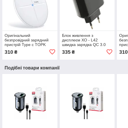
Оригінальний
Блок живлення з
Ориг
безпровідний зарядний
дисплеєм XO - L42
безп
пристрій Type c TOPK
швидка зарядка QC 3.0
прис
Білий
USB + Type c
Чор
310
335
310
₴
₴
Подібні товари компанії