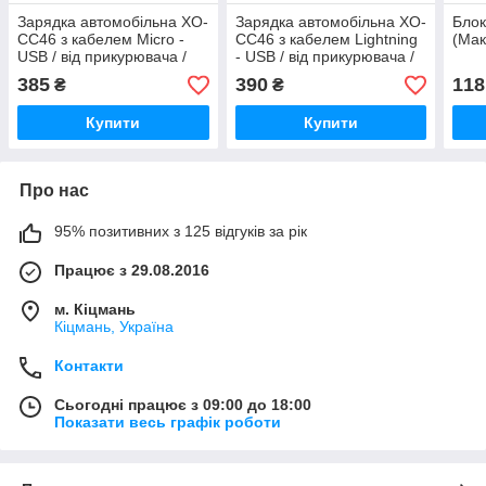
Зарядка автомобільна XO-
Зарядка автомобільна XO-
Блок
CC46 з кабелем Micro -
CC46 з кабелем Lightning
(Мак
USB / від прикурювача /
- USB / від прикурювача /
Швидка зарядка Quick
Швидка зарядка Quick
385
390
118
₴
₴
Charge 3.0 / Темно-сірий
Charge 3.0 / Темно-сірий
Купити
Купити
Про нас
95% позитивних з 125 відгуків за рік
Працює з 29.08.2016
м. Кіцмань
Кіцмань, Україна
Контакти
Сьогодні працює з 09:00 до 18:00
Показати весь графік роботи