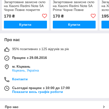
Загартоване захисне скло
Загартоване захисне скло
Зага
на Xiaomi Redmi Note 5A
на Xiaomi Redmi Note 5A
на X
Чорне Повне покриття
Prime Чорне Повне
зол
покриття
170
170
195
₴
₴
Купити
Купити
Про нас
95% позитивних з 125 відгуків за рік
Працює з 29.08.2016
м. Кіцмань
Кіцмань, Україна
Контакти
Сьогодні працює з 10:00 до 17:00
Показати весь графік роботи
Про нас