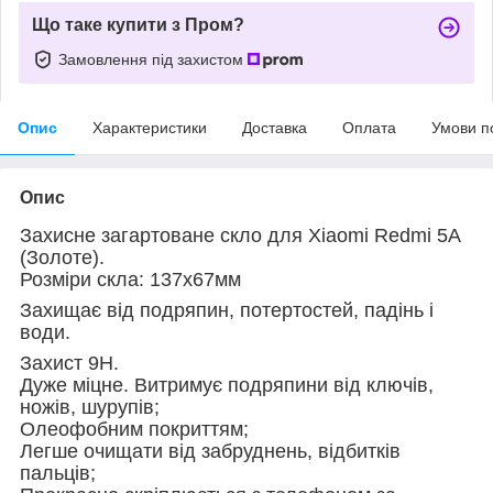
Що таке купити з Пром?
Замовлення під захистом
Опис
Характеристики
Доставка
Оплата
Умови п
Опис
Захисне загартоване скло для Xiaomi Redmi 5A
(Золоте).
Розміри скла: 137х67мм
Захищає від подряпин, потертостей, падінь і
води.
Захист 9Н.
Дуже міцне. Витримує подряпини від ключів,
ножів, шурупів;
Олеофобним покриттям;
Легше очищати від забруднень, відбитків
пальців;