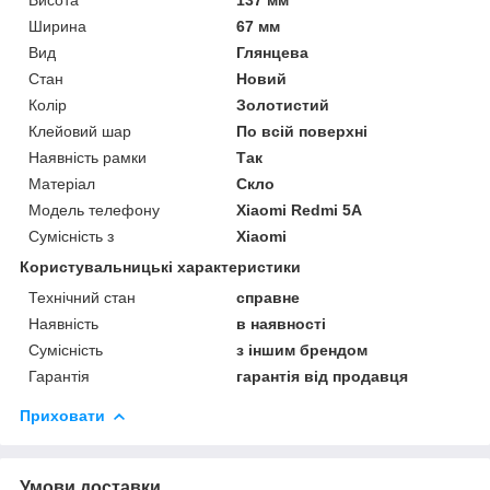
Ширина
67 мм
Вид
Глянцева
Стан
Новий
Колір
Золотистий
Клейовий шар
По всій поверхні
Наявність рамки
Так
Матеріал
Скло
Модель телефону
Xiaomi Redmi 5A
Сумісність з
Xiaomi
Користувальницькі характеристики
Технічний стан
справне
Наявність
в наявності
Сумісність
з іншим брендом
Гарантія
гарантія від продавця
Приховати
Умови доставки