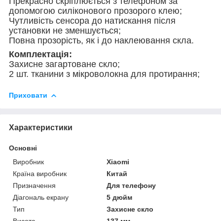
Прекрасно скріплюється з телефоном за
допомогою силіконового прозорого клею;
Чутливість сенсора до натискання після
установки не зменшується;
Повна прозорість, як і до наклеювання скла.
Комплектація:
Захисне загартоване скло;
2 шт. тканини з мікроволокна для протирання;
Приховати
Характеристики
Основні
Виробник
Xiaomi
Країна виробник
Китай
Призначення
Для телефону
Діагональ екрану
5 дюйм
Тип
Захисне скло
Висота
137 мм