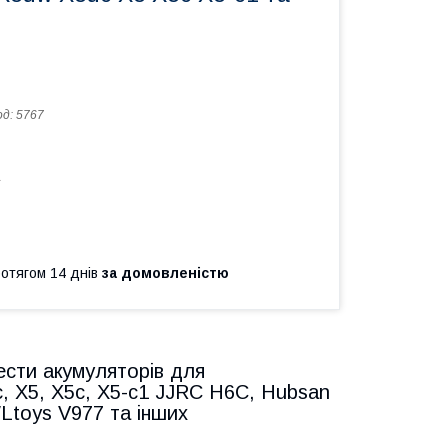
од:
5767
а
ротягом 14 днів
за домовленістю
сти акумуляторів для
 X5, X5c, X5-c1 JJRC H6C, Hubsan
Ltoys V977 та інших