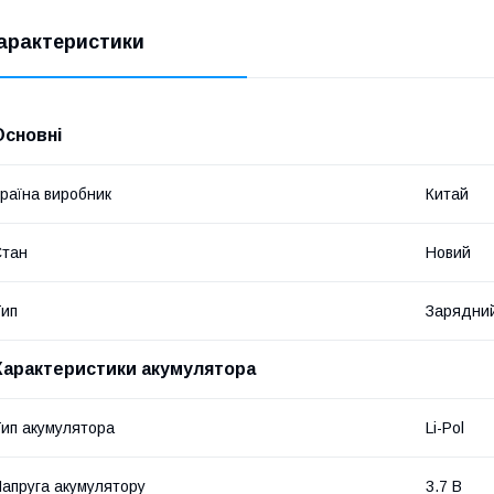
арактеристики
Основні
раїна виробник
Китай
Стан
Новий
ип
Зарядний
Характеристики акумулятора
ип акумулятора
Li-Pol
апруга акумулятору
3.7 В