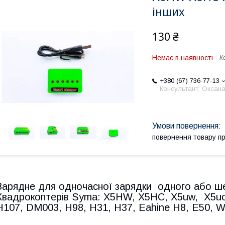
інших
130 ₴
Немає в наявності
К
+380 (67) 736-77-13
Консультант: Оксан
повернення товару п
Зарядне для одночасної зарядки одного або ше
Квадрокоптерів Syma: X5HW, X5HC, X5uw, X5uc,
H107, DM003, H98, H31, H37, Eahine H8, E50, W