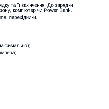
дку та її закінчення. До зарядки
фону, комп'ютер чи Power Bank.
a, перехідники.
(максимально);
 ампера;