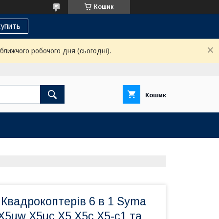
Кошик
упить
ближчого робочого дня (сьогодні).
Кошик
Квадрокоптерів 6 в 1 Syma
5uw X5uc X5 X5c X5-c1 та