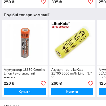
250
335
250
₴
₴
Подібні товари компанії
Акумулятор 18650 Greelite
Акумулятор LiitoKala
Акум
Li-ion / виступаючий
21700 5000 mAh Li-ion 3.7
50A 
контакт
V
3.7 
220
260
425
₴
₴
Купити
Купити