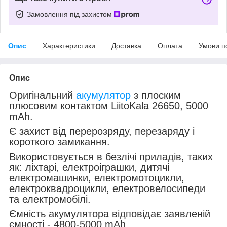
Замовлення під захистом
Опис
Характеристики
Доставка
Оплата
Умови п
Опис
Оригінальний
акумулятор
з плоским
плюсовим контактом LiitoKala 26650, 5000
mAh.
Є захист від перерозряду, перезаряду і
короткого замикання.
Використовується в безлічі приладів, таких
як: ліхтарі, електроіграшки, дитячі
електромашинки, електромотоцикли,
електроквадроцикли, електровелосипеди
та електромобілі.
Ємність акумулятора відповідає заявленій
ємності - 4800-5000 mAh.