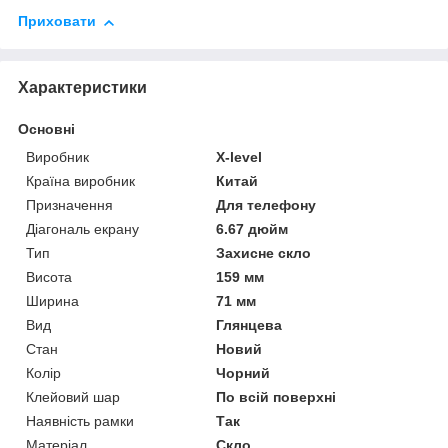
Приховати
Характеристики
Основні
Виробник
X-level
Країна виробник
Китай
Призначення
Для телефону
Діагональ екрану
6.67 дюйм
Тип
Захисне скло
Висота
159 мм
Ширина
71 мм
Вид
Глянцева
Стан
Новий
Колір
Чорний
Клейовий шар
По всій поверхні
Наявність рамки
Так
Матеріал
Скло