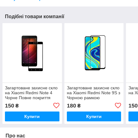
Подібні товари компанії
Загартоване захисне скло
Загартоване захисне скло
Зага
на Xiaomi Redmi Note 4
на Xiaomi Redmi Note 9S з
на X
Чорне Повне покриття
Чорною рамкою
150
180
150
₴
₴
Купити
Купити
Про нас