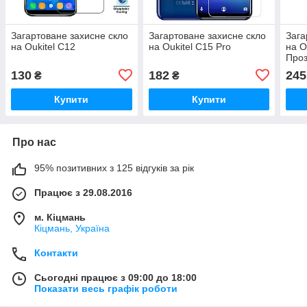
Загартоване захисне скло
Загартоване захисне скло
Зага
на Oukitel C12
на Oukitel C15 Pro
на O
Про
130
182
245
₴
₴
Купити
Купити
Про нас
95% позитивних з 125 відгуків за рік
Працює з 29.08.2016
м. Кіцмань
Кіцмань, Україна
Контакти
Сьогодні працює з 09:00 до 18:00
Показати весь графік роботи