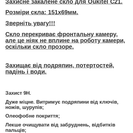
Захисне закалене скло для Oukitel C21
.
Розміри скла: 151х69мм.
Зверніть увагу!!!
Скло перекриває фронтальну камеру,
але це ніяк не вплине на роботу камери,
оскільки скло прозоре.
Захищає від подряпин, потертостей,
падінь і води.
Захист 9Н.
Дуже міцне. Витримує подряпини від ключів,
ножів, шурупів;
Олеофобне покриття;
Лекше очищувати від забруднень, відбитків
пальців;