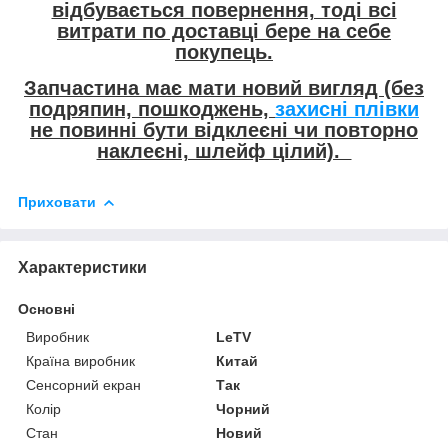
відбувається повернення, тоді всі
витрати по доставці бере на себе
покупець.
Запчастина має мати новий вигляд (без
подряпин, пошкоджень,
захисні плівки
не повинні бути відклеєні чи повторно
наклеєні, шлейф цілий).
Приховати
Характеристики
Основні
Виробник
LeTV
Країна виробник
Китай
Сенсорний екран
Так
Колір
Чорний
Стан
Новий