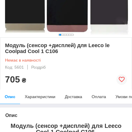
Модуль (сенсор +дисплей) для Leeco le
Coolpad Cool 1 C106
Немає в наявності
Код: 5601
Роздріб
705
₴
Опис
Характеристики
Доставка
Оплата
Умови п
Опис
Модуль (сенсор +дисплей) для Leeco
Cool 1 Coolpad C106.