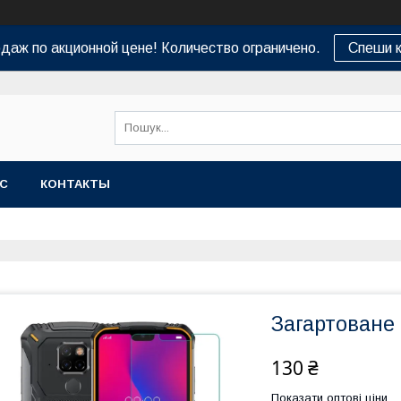
даж по акционной цене! Количество ограничено.
Спеши к
АС
КОНТАКТЫ
Загартоване 
130 ₴
Показати оптові ціни