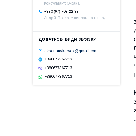
Консультант: Оксана
+380 (97) 703-22-38
Андрій: Повернення, заміна товару
oksananykoryak@gmail.com
+380677367713
+380677367713
+380677367713
С