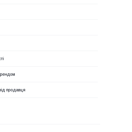
ті
брендом
 від продавця