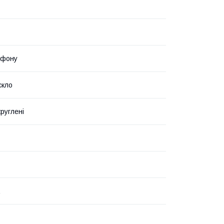
ефону
скло
руглені