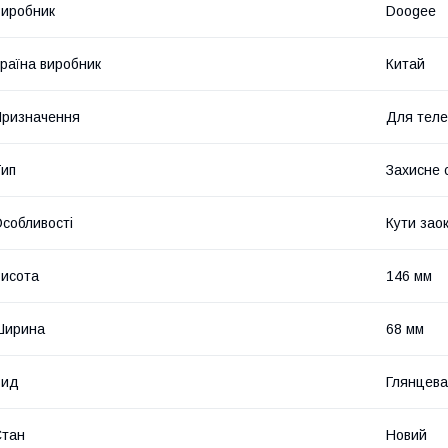
иробник
Doogee
раїна виробник
Китай
ризначення
Для тел
ип
Захисне 
собливості
Кути заок
исота
146 мм
Ширина
68 мм
Вид
Глянцева
Стан
Новий