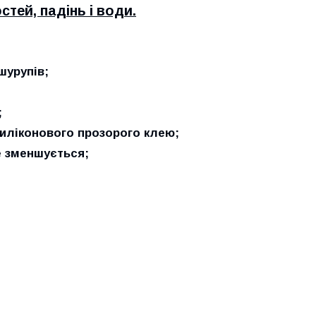
тей, падінь і води.
шурупів;
;
иліконового прозорого клею;
е зменшується;