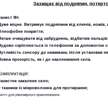
Захищає від подряпин, потертос
Захист 9Н.
Дуже міцне. Витримує подряпини від ключів, ножів, 
Олеофобне покриття;
Легше очищувати від забруднень, відбитків пальців
Чудово скріплюється із телефоном за допомогою с
Чутливість сенсору до нажимань після установки н
Повна прозорість, як і до наклеювання скла.
Комплектація:
Захистне закалене скло;
2 тканини із мікроволокна для протирання;
котч для рівномірного приклеювання.