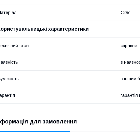
атеріал
Скло
Користувальницькі характеристики
ехнічний стан
справне
аявність
в наявнос
умісність
з іншим 
арантія
гарантія
нформація для замовлення