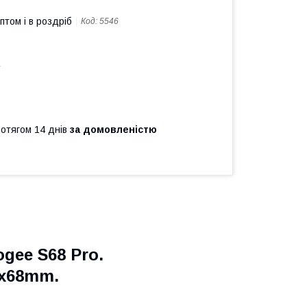
птом і в роздріб
Код:
5546
а
ротягом 14 днів
за домовленістю
gee S68 Pro.
6х68mm.