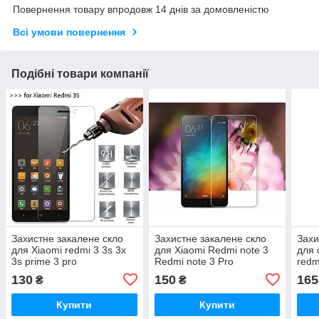
Повернення товару впродовж 14 днів за домовленістю
Всі умови повернення
Подібні товари компанії
Захистне закалене скло
Захистне закалене скло
Захи
для Xiaomi redmi 3 3s 3x
для Xiaomi Redmi note 3
для 
3s prime 3 pro
Redmi note 3 Pro
redm
130
150
165
₴
₴
Купити
Купити