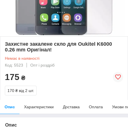
Захистне закалене скло для Oukitel K6000
0.26 mm Оригінал!
Немає в наявності
Код: 5523
Опт і роздріб
175
₴
170 ₴
від 2 шт.
Опис
Характеристики
Доставка
Оплата
Умови п
Опис