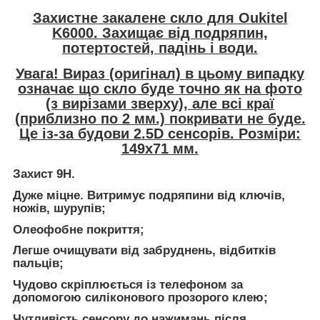
Захистне закалене скло для Oukitel
K6000. Захищає від подряпин,
потертостей, падінь і води.
Увага! Вираз (оригінал) в цьому випадку
означає що скло буде точно як на фото
(з вирізами зверху), але всі краї
(приблизно по 2 мм.) покривати не буде.
Це із-за будови 2.5D сенсорів. Розміри:
149х71 мм.
Захист 9Н.
Дуже міцне. Витримує подряпини від ключів,
ножів, шурупів;
Олеофобне покриття;
Легше очищувати від забруднень, відбитків
пальців;
Чудово скріплюється із телефоном за
допомогою силіконового прозорого клею;
Чутливість сенсору до нажимань після