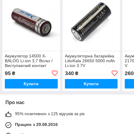
Акумулятор 14500 X-
Акумуляторна батарейка
Акум
BALOG Li-ion 3,7 Вольт /
LiitoKala 26650 5000 mAh
2170
Виступаючий контакт
Li-ion 3.7V
V
95
340
260
₴
₴
Купити
Купити
Про нас
95% позитивних з 125 відгуків за рік
Працює з 29.08.2016