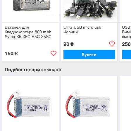
Батарея для
OTG USB micro usb
USB 
Квадрокоптера 800 mAh
Чорний
Вим
Syma X5 X5C H5C X5SC
ємко
X5A
90
250
₴
150
₴
Купити
Подібні товари компанії