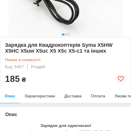
Зарядка для Квадрокоптерів Syma X5HW
X5HC X5uw X5uc X5 X5c X5-c1 та інших
Немає в наявності
Код: 5457
Роздріб
185
₴
Опис
Характеристики
Доставка
Оплата
Умови п
Опис
Зарядне для одночасної