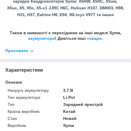
зарядки Квадрокоптерів Syma:
X5HW, X5HC, X5uw,
X5uc,
X5, X5c, X5-c1 JJRC H6C, Hubsan H107, DM003, H98,
H31, H37, Eahine H8, E50, WLtoys V977 та інших
Також в наявності є перехідники на інші моделі Syma,
акумулятори
! Дивіться інші
товари
.
Приховати
Характеристики
Основні
Напруга акумулятору
3.7 В
Тип акумулятора
Li-Pol
Тип
Зарядний пристрій
Країна виробник
Китай
Стан
Новий
Виробник
Syma