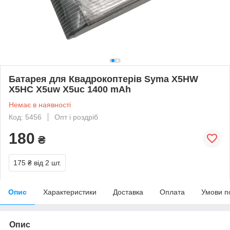
Батарея для Квадрокоптерів Syma X5HW
X5HC X5uw X5uc 1400 mAh
Немає в наявності
Код: 5456
Опт і роздріб
180
₴
175 ₴
від 2 шт.
Опис
Характеристики
Доставка
Оплата
Умови п
Опис