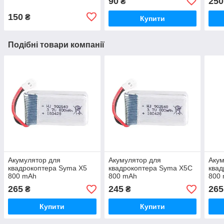
90
250
₴
150
₴
Купити
Подібні товари компанії
Акумулятор для
Акумулятор для
Акум
квадрокоптера Syma X5
квадрокоптера Syma X5C
квад
800 mAh
800 mAh
800
265
245
265
₴
₴
Купити
Купити