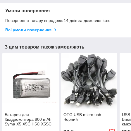
Умови повернення
Повернення товару впродовж 14 днів за домовленістю
Всі умови повернення
З цим товаром також замовляють
Батарея для
OTG USB micro usb
USB 
Квадрокоптера 800 mAh
Чорний
Вим
Syma X5 X5C H5C X5SC
ємко
X5A